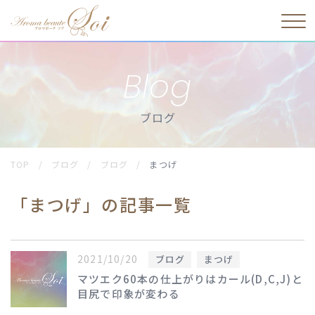
Blog
ブログ
TOP
/
ブログ
/
ブログ
/
まつげ
「まつげ」の記事一覧
2021/10/20
ブログ
まつげ
マツエク60本の仕上がりはカール(D,C,J)と
目尻で印象が変わる